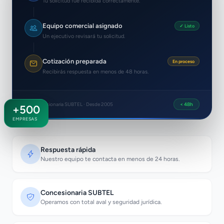
Tu solicitud fue recibida correctamente.
Equipo comercial asignado
✓ Listo
Un ejecutivo revisará tu solicitud.
Cotización preparada
En proceso
Recibirás respuesta en menos de 48 horas.
Concesionaria SUBTEL · Desde 2005
< 48h
+500
EMPRESAS
Respuesta rápida
Nuestro equipo te contacta en menos de 24 horas.
Concesionaria SUBTEL
Operamos con total aval y seguridad jurídica.