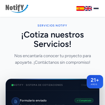
Inicio
SERVICIOS NOTIFY
¡Cotiza nuestros
Productos y Servicios
Servicios!
Contáctanos
Nos encantaría conocer tu proyecto para
Números Asterisco
Cotizar
*5733
apoyarte. ¡Contáctanos sin compromiso!
21+
AÑOS
NOTIFY · SISTEMA DE COTIZACIONES
Chile · 2026
Formulario enviado
✓ Completado