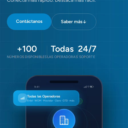
Conecta más rápido. Destaca más fácil.
Contáctanos
Saber más
+100
Todas
24/7
NÚMEROS DISPONIBLES
LAS OPERADORAS
SOPORTE
9:41
Número Asterisco
Todas las Operadoras
Entel · WOM · Movistar · Claro · GTD · más
En llamada · 00:42