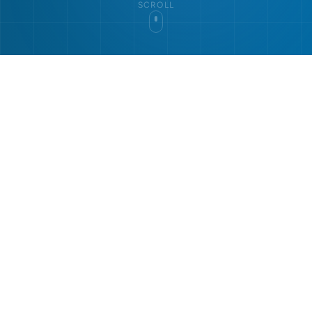
SCROLL
PROCESO SIMPLE
¿Cómo funciona un
Número Asterisco?
Te explicamos el proceso para configurar tu
número corto, habilitándolo en Entel, WOM,
Movistar y Claro para que las llamadas lleguen a tu
central o número personal.