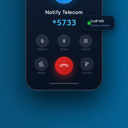
Notify Telecom
VoIP HD
*5733
Calidad cristalina
Silenciar
Pausar
Teclado
Añadir
Transferir