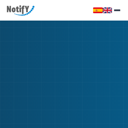
Inicio
Productos y Servicios
Contáctanos
Números Asterisco
Cotizar
*5733